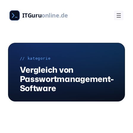
Zum
Inhalt
ITGuru
online.de
springen
// kategorie
Vergleich von
Passwortmanagement-
Software