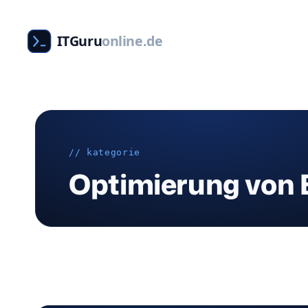
Zum
Inhalt
ITGuru
online.de
springen
// kategorie
Optimierung von 