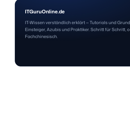
ITGuruOnline.de
IT-Wissen verständlich erklärt — Tutorials und Grun
Einsteiger, Azubis und Praktiker. Schritt für Schritt, 
Fachchinesisch.