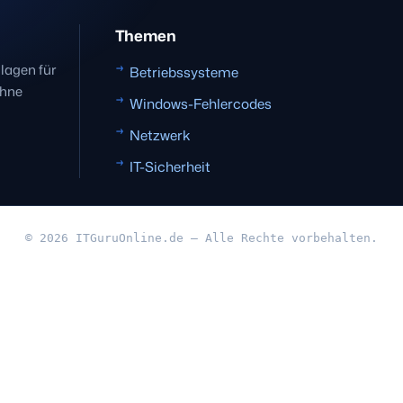
Themen
dlagen für
Betriebssysteme
ohne
Windows-Fehlercodes
Netzwerk
IT-Sicherheit
© 2026 ITGuruOnline.de — Alle Rechte vorbehalten.