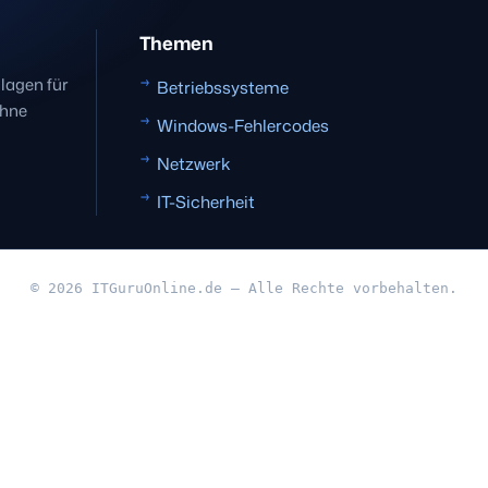
Themen
dlagen für
Betriebssysteme
ohne
Windows-Fehlercodes
Netzwerk
IT-Sicherheit
© 2026 ITGuruOnline.de — Alle Rechte vorbehalten.