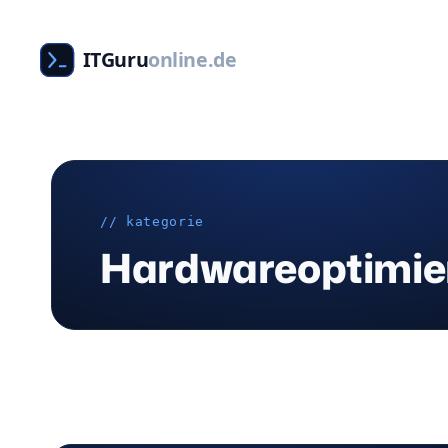
Zum
Inhalt
ITGuru
online.de
springen
// kategorie
Hardwareoptimie