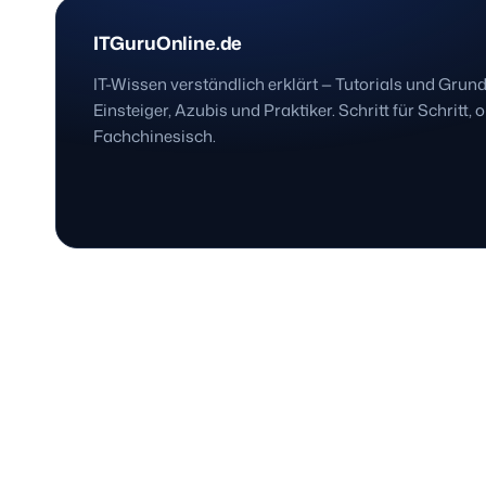
ITGuruOnline.de
IT-Wissen verständlich erklärt — Tutorials und Grun
Einsteiger, Azubis und Praktiker. Schritt für Schritt, 
Fachchinesisch.