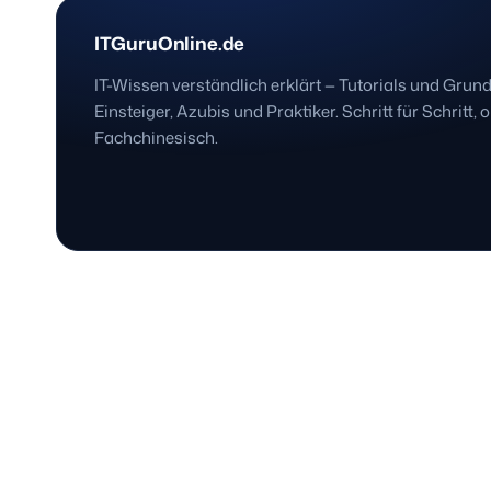
ITGuruOnline.de
IT-Wissen verständlich erklärt — Tutorials und Grun
Einsteiger, Azubis und Praktiker. Schritt für Schritt, 
Fachchinesisch.