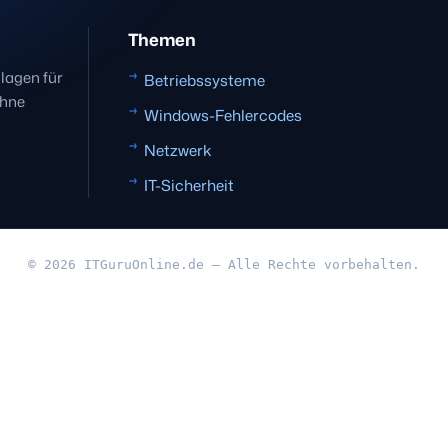
Themen
dlagen für
Betriebssysteme
ohne
Windows-Fehlercodes
Netzwerk
IT-Sicherheit
© 2026 ITGuruOnline.de — Alle Rechte vorbehalten.