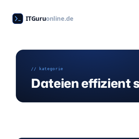
Zum
Inhalt
ITGuru
online.de
springen
// kategorie
Dateien effizient 