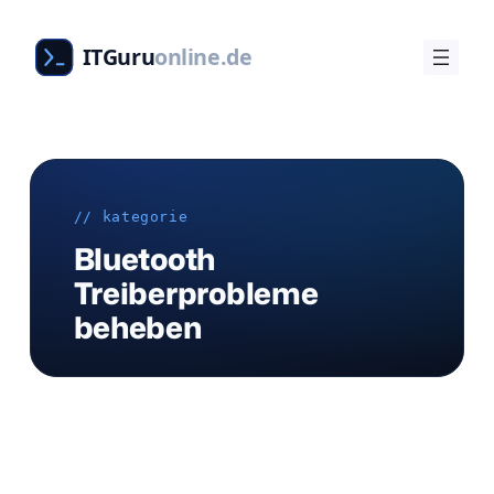
Zum
Inhalt
ITGuru
online.de
springen
// kategorie
Bluetooth
Treiberprobleme
beheben